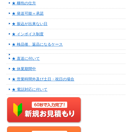
★ 梱包の仕方
★ 発送可能＝承諾
★ 振込が出来ない日
★ インボイス制度
★ 検品後、返品になるケース
★ 直送に付いて
★ 休業期間中
★ 営業時間外及び土日・祝日の場合
★ 電話対応に付いて