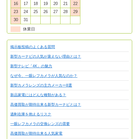
16
17
18
19
20
21
22
23
24
25
26
27
28
29
30
31
休業日
掲示板投稿のよくある質問
新型カーナビの人気が衰えない理由とは？
新型テレビ「4K」の魅力
なぜ今、一眼レフカメラが人気なのか？
新型カメラレンズの主力メーカー8選
新品家電にはどんな種類がある？
高価買取が期待出来る新型カーナビとは？
過剰在庫を抱えるリスク
一眼レフカメラの交換レンズの需要
高価買取が期待出来る人気家電