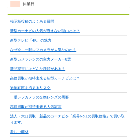
休業日
掲示板投稿のよくある質問
新型カーナビの人気が衰えない理由とは？
新型テレビ「4K」の魅力
なぜ今、一眼レフカメラが人気なのか？
新型カメラレンズの主力メーカー8選
新品家電にはどんな種類がある？
高価買取が期待出来る新型カーナビとは？
過剰在庫を抱えるリスク
一眼レフカメラの交換レンズの需要
高価買取が期待出来る人気家電
法人・大口買取 新品のカーナビを「業界No.1の買取価格」で買い取
ります。
欲しい商材