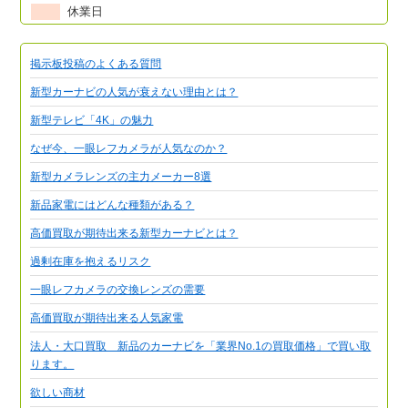
休業日
掲示板投稿のよくある質問
新型カーナビの人気が衰えない理由とは？
新型テレビ「4K」の魅力
なぜ今、一眼レフカメラが人気なのか？
新型カメラレンズの主力メーカー8選
新品家電にはどんな種類がある？
高価買取が期待出来る新型カーナビとは？
過剰在庫を抱えるリスク
一眼レフカメラの交換レンズの需要
高価買取が期待出来る人気家電
法人・大口買取 新品のカーナビを「業界No.1の買取価格」で買い取
ります。
欲しい商材