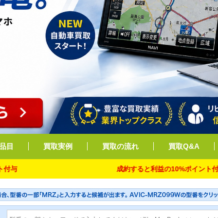
品目
買取実例
買取の流れ
買取Q&A
成約すると利益の10%ポイント付与