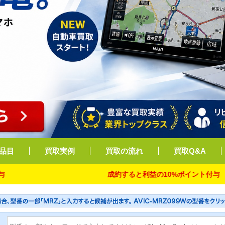
品目
買取実例
買取の流れ
買取Q&A
成約すると利益の10%ポイント付与