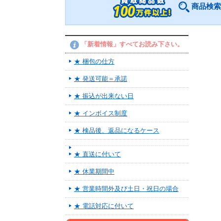
商品検索
「新着情報」すべてお読み下さい。
★ 梱包の仕方
★ 発送可能＝承諾
★ 振込が出来ない日
★ インボイス制度
★ 検品後、返品になるケース
★ 直送に付いて
★ 休業期間中
★ 営業時間外及び土日・祝日の場合
★ 電話対応に付いて