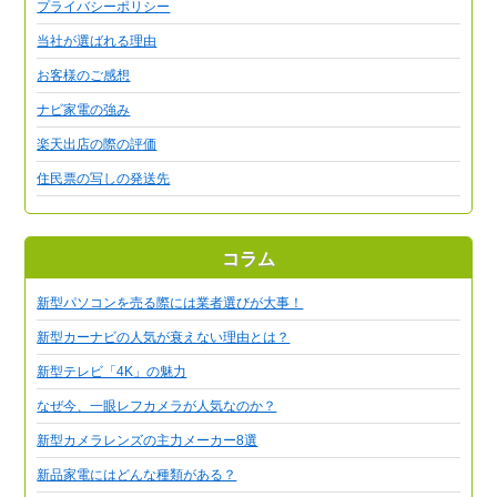
プライバシーポリシー
当社が選ばれる理由
お客様のご感想
ナビ家電の強み
楽天出店の際の評価
住民票の写しの発送先
コラム
新型パソコンを売る際には業者選びが大事！
新型カーナビの人気が衰えない理由とは？
新型テレビ「4K」の魅力
なぜ今、一眼レフカメラが人気なのか？
新型カメラレンズの主力メーカー8選
新品家電にはどんな種類がある？