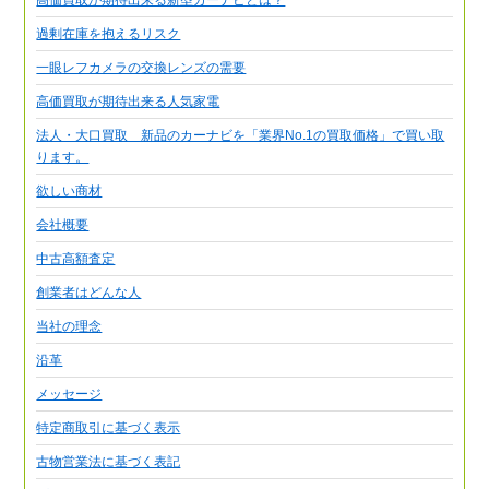
過剰在庫を抱えるリスク
一眼レフカメラの交換レンズの需要
高価買取が期待出来る人気家電
法人・大口買取 新品のカーナビを「業界No.1の買取価格」で買い取
ります。
欲しい商材
会社概要
中古高額査定
創業者はどんな人
当社の理念
沿革
メッセージ
特定商取引に基づく表示
古物営業法に基づく表記