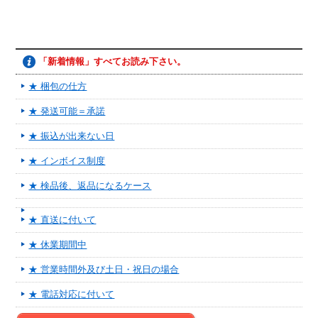
「新着情報」すべてお読み下さい。
★ 梱包の仕方
★ 発送可能＝承諾
★ 振込が出来ない日
★ インボイス制度
★ 検品後、返品になるケース
★ 直送に付いて
★ 休業期間中
★ 営業時間外及び土日・祝日の場合
★ 電話対応に付いて