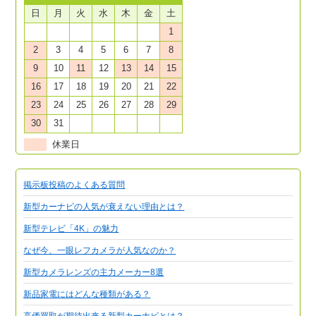
日
月
火
水
木
金
土
1
2
3
4
5
6
7
8
9
10
11
12
13
14
15
16
17
18
19
20
21
22
23
24
25
26
27
28
29
30
31
休業日
掲示板投稿のよくある質問
新型カーナビの人気が衰えない理由とは？
新型テレビ「4K」の魅力
なぜ今、一眼レフカメラが人気なのか？
新型カメラレンズの主力メーカー8選
新品家電にはどんな種類がある？
高価買取が期待出来る新型カーナビとは？