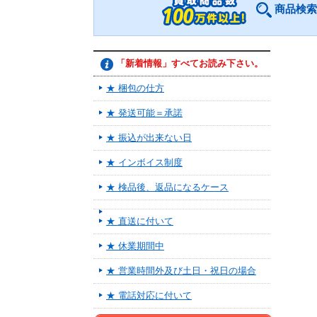
商品検索
「新着情報」すべてお読み下さい。
★ 梱包の仕方
★ 発送可能＝承諾
★ 振込が出来ない日
★ インボイス制度
★ 検品後、返品になるケース
★ 直送に付いて
★ 休業期間中
★ 営業時間外及び土日・祝日の場合
★ 電話対応に付いて