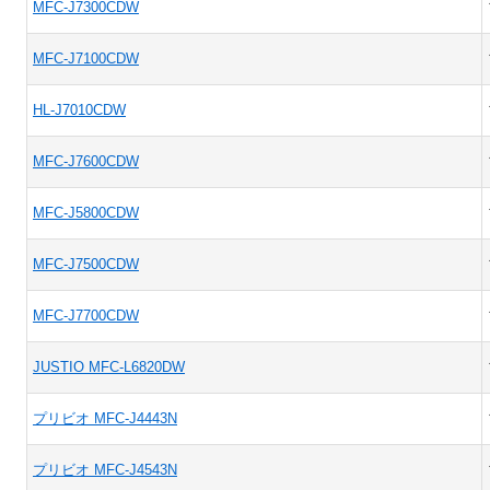
MFC-J7300CDW
MFC-J7100CDW
HL-J7010CDW
MFC-J7600CDW
MFC-J5800CDW
MFC-J7500CDW
MFC-J7700CDW
JUSTIO MFC-L6820DW
プリビオ MFC-J4443N
プリビオ MFC-J4543N