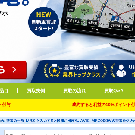
品目
買取実例
買取の流れ
買取Q&A
成約すると利益の10%ポイント付与