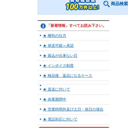
商品検索
「新着情報」すべてお読み下さい。
★ 梱包の仕方
★ 発送可能＝承諾
★ 振込が出来ない日
★ インボイス制度
★ 検品後、返品になるケース
★ 直送に付いて
★ 休業期間中
★ 営業時間外及び土日・祝日の場合
★ 電話対応に付いて