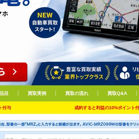
品目
買取実例
買取の流れ
買取Q&A
成約すると利益の10%ポイント付与