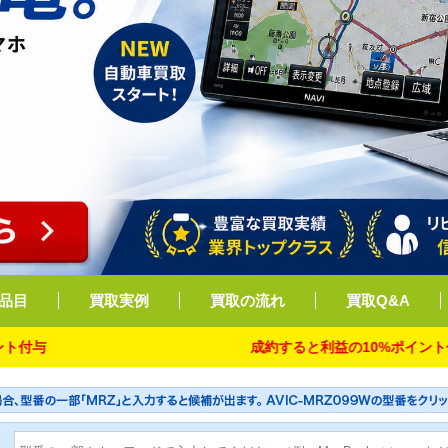
品目
買取実例
買取の流れ
買取Q&A
成約すると利益の10%ポイント付与