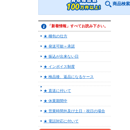
商品検索
「新着情報」すべてお読み下さい。
★ 梱包の仕方
★ 発送可能＝承諾
★ 振込が出来ない日
★ インボイス制度
★ 検品後、返品になるケース
★ 直送に付いて
★ 休業期間中
★ 営業時間外及び土日・祝日の場合
★ 電話対応に付いて