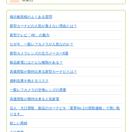
掲示板投稿のよくある質問
新型カーナビの人気が衰えない理由とは？
新型テレビ「4K」の魅力
なぜ今、一眼レフカメラが人気なのか？
新型カメラレンズの主力メーカー8選
新品家電にはどんな種類がある？
高価買取が期待出来る新型カーナビとは？
過剰在庫を抱えるリスク
一眼レフカメラの交換レンズの需要
高価買取が期待出来る人気家電
法人・大口買取 新品のカーナビを「業界No.1の買取価格」で買い取
ります。
欲しい商材