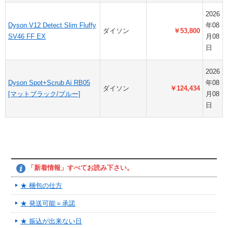
2026
Dyson V12 Detect Slim Fluffy
年08
ダイソン
￥53,800
SV46 FF EX
月08
日
2026
Dyson Spot+Scrub Ai RB05
年08
ダイソン
￥124,434
[マットブラック/ブルー]
月08
日
「新着情報」すべてお読み下さい。
★ 梱包の仕方
★ 発送可能＝承諾
★ 振込が出来ない日