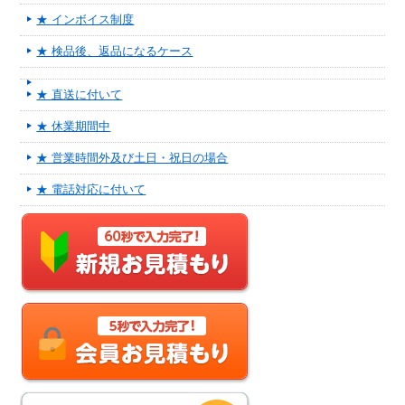
★ インボイス制度
★ 検品後、返品になるケース
★ 直送に付いて
★ 休業期間中
★ 営業時間外及び土日・祝日の場合
★ 電話対応に付いて