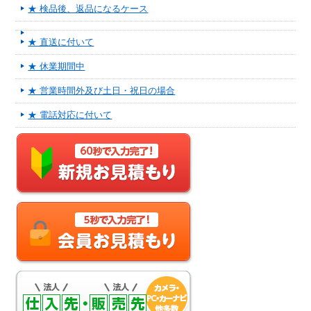
★ 検品後、返品になるケース
★ 直送に付いて
★ 休業期間中
★ 営業時間外及び土日・祝日の場合
★ 電話対応に付いて