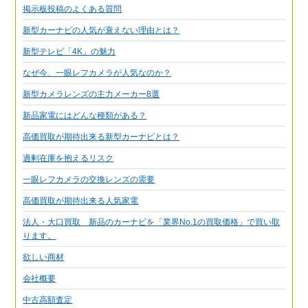
掲示板投稿のよくある質問
新型カーナビの人気が衰えない理由とは？
新型テレビ「4K」の魅力
なぜ今、一眼レフカメラが人気なのか？
新型カメラレンズの主力メーカー8選
新品家電にはどんな種類がある？
高価買取が期待出来る新型カーナビとは？
過剰在庫を抱えるリスク
一眼レフカメラの交換レンズの需要
高価買取が期待出来る人気家電
法人・大口買取 新品のカーナビを「業界No.1の買取価格」で買い取
ります。
欲しい商材
会社概要
中古高額査定