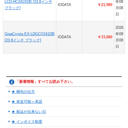
LCD-HC241XDB [23.8インチ
年08
IODATA
￥21,980
ブラック]
月08
日
2026
GigaCrysta EX-LDGCQ241DB
年08
IODATA
￥33,880
[23.8インチ ブラック]
月08
日
「新着情報」すべてお読み下さい。
★ 梱包の仕方
★ 発送可能＝承諾
★ 振込が出来ない日
★ インボイス制度