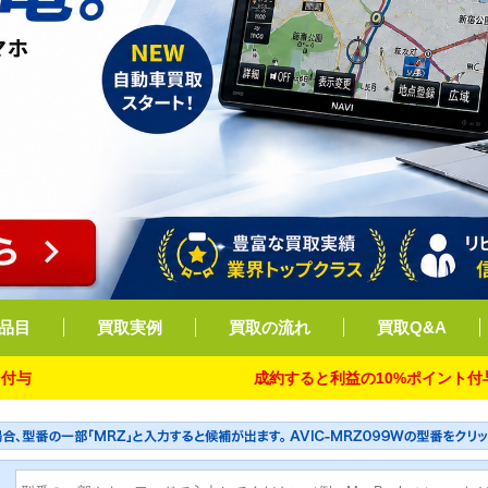
品目
買取実例
買取の流れ
買取Q&A
成約すると利益の10%ポイント付与