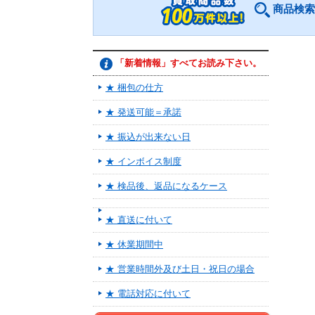
商品検索
「新着情報」すべてお読み下さい。
★ 梱包の仕方
★ 発送可能＝承諾
★ 振込が出来ない日
★ インボイス制度
★ 検品後、返品になるケース
★ 直送に付いて
★ 休業期間中
★ 営業時間外及び土日・祝日の場合
★ 電話対応に付いて