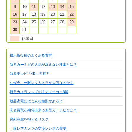
9
10
11
12
13
14
15
16
17
18
19
20
21
22
23
24
25
26
27
28
29
30
31
休業日
掲示板投稿のよくある質問
新型カーナビの人気が衰えない理由とは？
新型テレビ「4K」の魅力
なぜ今、一眼レフカメラが人気なのか？
新型カメラレンズの主力メーカー8選
新品家電にはどんな種類がある？
高価買取が期待出来る新型カーナビとは？
過剰在庫を抱えるリスク
一眼レフカメラの交換レンズの需要