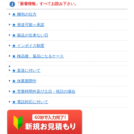
「新着情報」すべてお読み下さい。
★ 梱包の仕方
★ 発送可能＝承諾
★ 振込が出来ない日
★ インボイス制度
★ 検品後、返品になるケース
★ 直送に付いて
★ 休業期間中
★ 営業時間外及び土日・祝日の場合
★ 電話対応に付いて