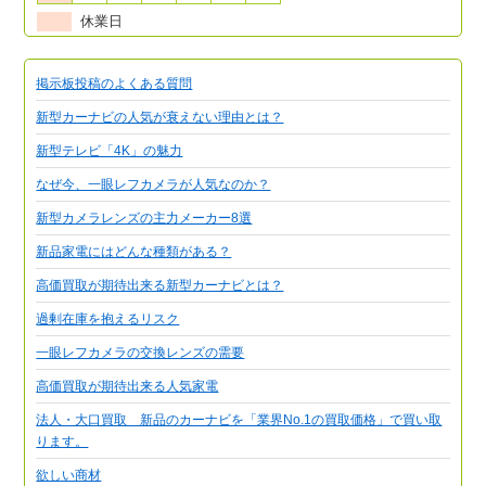
休業日
掲示板投稿のよくある質問
新型カーナビの人気が衰えない理由とは？
新型テレビ「4K」の魅力
なぜ今、一眼レフカメラが人気なのか？
新型カメラレンズの主力メーカー8選
新品家電にはどんな種類がある？
高価買取が期待出来る新型カーナビとは？
過剰在庫を抱えるリスク
一眼レフカメラの交換レンズの需要
高価買取が期待出来る人気家電
法人・大口買取 新品のカーナビを「業界No.1の買取価格」で買い取
ります。
欲しい商材