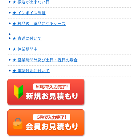
★ 振込が出来ない日
★ インボイス制度
★ 検品後、返品になるケース
★ 直送に付いて
★ 休業期間中
★ 営業時間外及び土日・祝日の場合
★ 電話対応に付いて