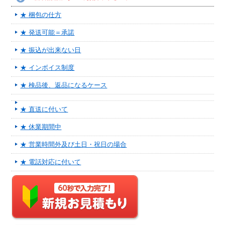
★ 梱包の仕方
★ 発送可能＝承諾
★ 振込が出来ない日
★ インボイス制度
★ 検品後、返品になるケース
★ 直送に付いて
★ 休業期間中
★ 営業時間外及び土日・祝日の場合
★ 電話対応に付いて