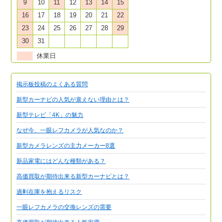
9
10
11
12
13
14
15
16
17
18
19
20
21
22
23
24
25
26
27
28
29
30
31
休業日
掲示板投稿のよくある質問
新型カーナビの人気が衰えない理由とは？
新型テレビ「4K」の魅力
なぜ今、一眼レフカメラが人気なのか？
新型カメラレンズの主力メーカー8選
新品家電にはどんな種類がある？
高価買取が期待出来る新型カーナビとは？
過剰在庫を抱えるリスク
一眼レフカメラの交換レンズの需要