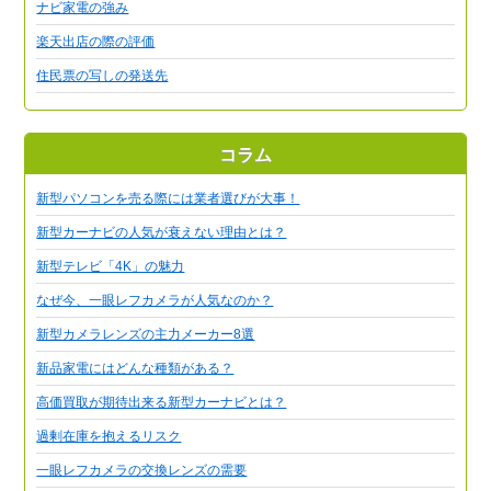
ナビ家電の強み
楽天出店の際の評価
住民票の写しの発送先
コラム
新型パソコンを売る際には業者選びが大事！
新型カーナビの人気が衰えない理由とは？
新型テレビ「4K」の魅力
なぜ今、一眼レフカメラが人気なのか？
新型カメラレンズの主力メーカー8選
新品家電にはどんな種類がある？
高価買取が期待出来る新型カーナビとは？
過剰在庫を抱えるリスク
一眼レフカメラの交換レンズの需要